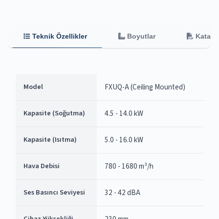
Teknik Özellikler
Boyutlar
Katalo
Model
FXUQ-A (Ceiling Mounted)
Kapasite (Soğutma)
4.5 - 14.0 kW
Kapasite (Isıtma)
5.0 - 16.0 kW
Hava Debisi
780 - 1680 m³/h
Ses Basıncı Seviyesi
32 - 42 dBA
Cihaz Yüksekliği