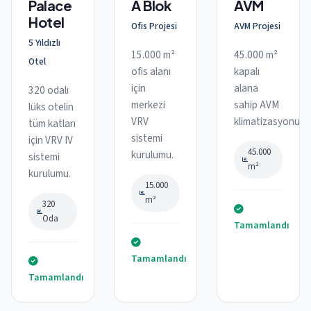
Palace
A Blok
AVM
Hotel
Ofis Projesi
AVM Projesi
5 Yıldızlı
15.000 m²
45.000 m²
Otel
ofis alanı
kapalı
için
alana
320 odalı
merkezi
sahip AVM
lüks otelin
VRV
klimatizasyonu.
tüm katları
sistemi
için VRV IV
45.000
kurulumu.
sistemi
m²
kurulumu.
15.000
m²
320
Oda
Tamamlandı
Tamamlandı
Tamamlandı