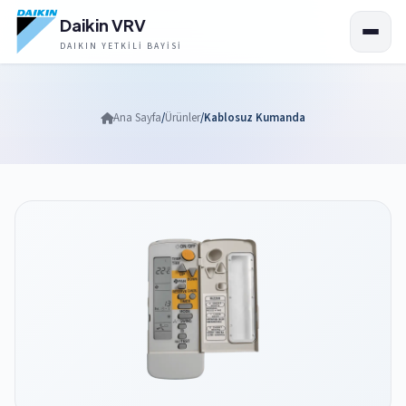
Daikin VRV
DAIKIN YETKILI BAYISI
Ana Sayfa
/
Ürünler
/
Kablosuz Kumanda