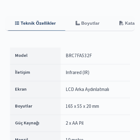
Teknik Özellikler
Boyutlar
Katalo
Model
BRC7FA532F
İletişim
Infrared (IR)
Ekran
LCD Arka Aydınlatmalı
Boyutlar
165 x 55 x 20 mm
Güç Kaynağı
2 x AA Pil
Menzil